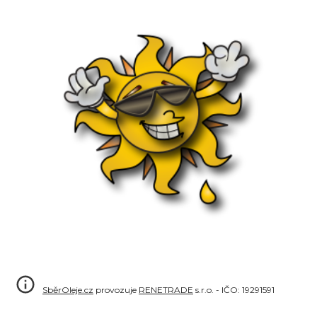
SběrOleje.cz
provozuje
RENETRADE
s.r.o. - IČO: 19291591