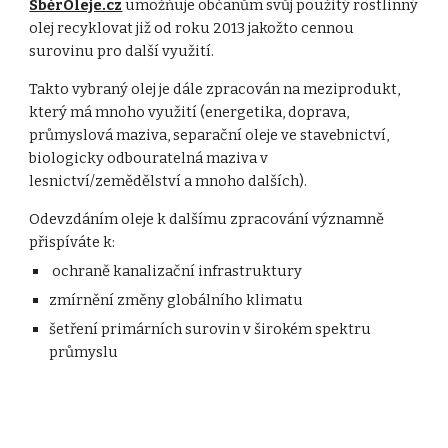
SběrOleje.cz
umožňuje občanům svůj použitý rostlinný
olej recyklovat již od roku 2013 jakožto cennou
surovinu pro další využití.
Takto vybraný olej je dále zpracován na meziprodukt,
který má mnoho využití (energetika, doprava,
průmyslová maziva, separační oleje ve stavebnictví,
biologicky odbouratelná maziva v
lesnictví/zemědělství a mnoho dalších).
Odevzdáním oleje k dalšímu zpracování významně
přispíváte k:
ochraně kanalizační infrastruktury
zmírnění změny globálního klimatu
šetření primárních surovin v širokém spektru
průmyslu